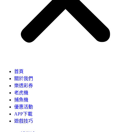
首頁
關於我們
樂透彩券
老虎機
捕魚機
優惠活動
APP下載
遊戲技巧