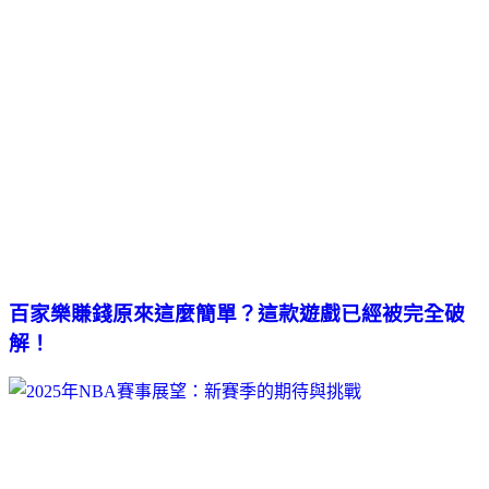
百家樂賺錢原來這麼簡單？這款遊戲已經被完全破
解！