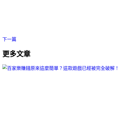
下一篇
更多文章