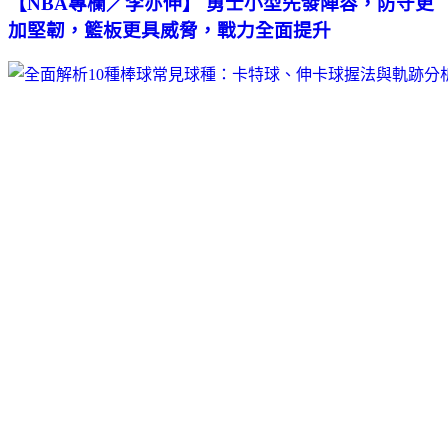
【NBA專欄／李亦伸】 勇士小型先發陣容，防守更
加堅韌，籃板更具威脅，戰力全面提升