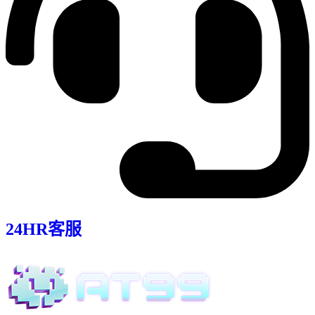
24HR客服