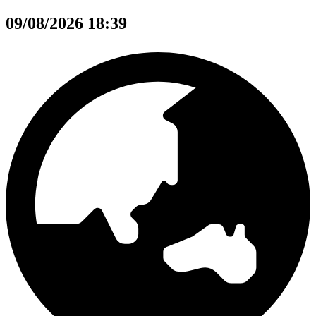
09/08/2026 18:39
跳
至
主
要
內
容